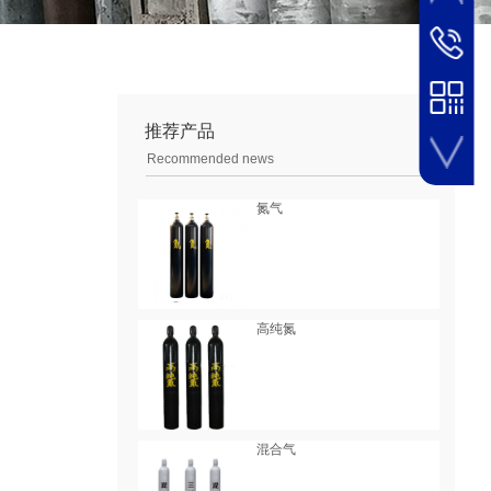
服务热线
冯经理186
推荐产品
Recommended news
氮气
手机扫一扫
高纯氮
混合气